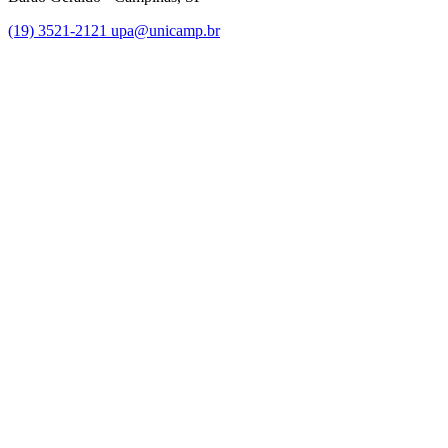
(19) 3521-2121
upa@unicamp.br
Link para o Facebook
Link para o Instagram
Link para o Youtube