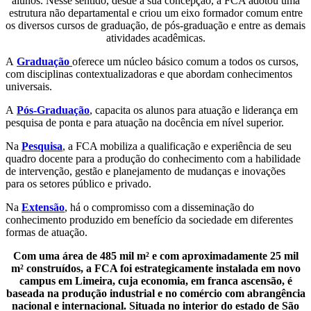
alunos. Nesse sentido, desde a sua concepção, a FCA adotou uma
estrutura não departamental e criou um eixo formador comum entre
os diversos cursos de graduação, de pós-graduação e entre as demais
atividades acadêmicas.
A
Graduação
oferece um núcleo básico comum a todos os cursos,
com disciplinas contextualizadoras e que abordam conhecimentos
universais.
A
Pós-Graduação
, capacita os alunos para atuação e liderança em
pesquisa de ponta e para atuação na docência em nível superior.
Na
Pesquisa
, a FCA mobiliza a qualificação e experiência de seu
quadro docente para a produção do conhecimento com a habilidade
de intervenção, gestão e planejamento de mudanças e inovações
para os setores público e privado.
Na
Extensão
, há o compromisso com a disseminação do
conhecimento produzido em benefício da sociedade em diferentes
formas de atuação.
Com uma área de 485 mil m² e com aproximadamente 25 mil
m² construídos, a FCA foi estrategicamente instalada em novo
campus em Limeira, cuja economia, em franca ascensão, é
baseada na produção industrial e no comércio com abrangência
nacional e internacional. Situada no interior do estado de São