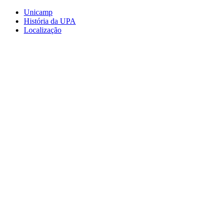
Conteúdo principal
Menu principal
Rodapé
Unicamp
História da UPA
Localização
Aumentar fonte
Diminuir fonte