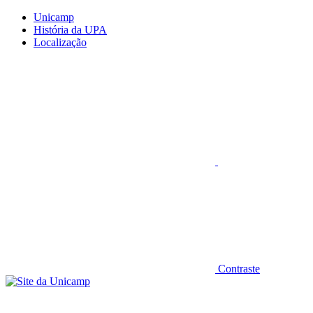
Conteúdo principal
Menu principal
Rodapé
Unicamp
História da UPA
Localização
Aumentar fonte
Contraste