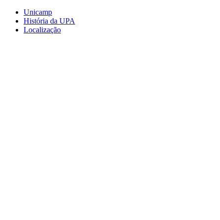
Conteúdo principal
Menu principal
Rodapé
Unicamp
História da UPA
Localização
Aumentar fonte
Diminuir fonte