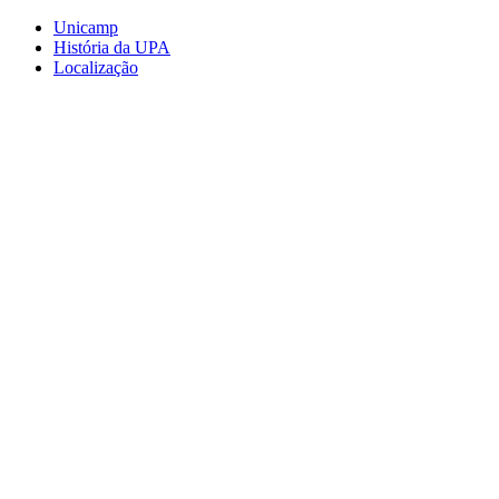
Conteúdo principal
Menu principal
Rodapé
Unicamp
História da UPA
Localização
Aumentar fonte
Diminuir fonte