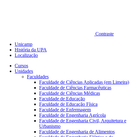
Contraste
Unicamp
História da UPA
Localização
Cursos
Unidades
Faculdades
Faculdade de Ciências Aplicadas (em Limeira)
Faculdade de Ciências Farmacêuticas
Faculdade de Ciências Médicas
Faculdade de Educação
Faculdade de Educação Física
Faculdade de Enfermagem
Faculdade de Engenharia Agrícola
Faculdade de Engenharia Civil, Arquitetura e
Urbanismo
Faculdade de Engenharia de Alimentos