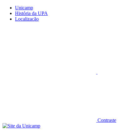
Conteúdo principal
Menu principal
Rodapé
Unicamp
História da UPA
Localização
Aumentar fonte
Contraste