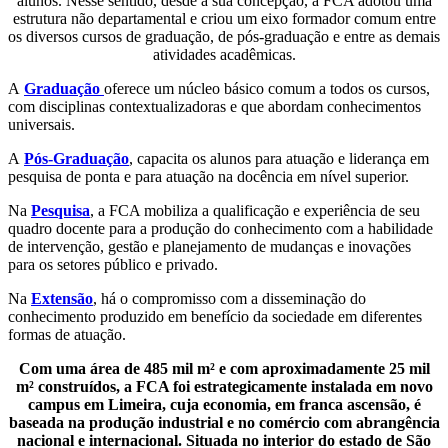
alunos. Nesse sentido, desde a sua concepção, a FCA adotou uma
estrutura não departamental e criou um eixo formador comum entre
os diversos cursos de graduação, de pós-graduação e entre as demais
atividades acadêmicas.
A
Graduação
oferece um núcleo básico comum a todos os cursos,
com disciplinas contextualizadoras e que abordam conhecimentos
universais.
A
Pós-Graduação
, capacita os alunos para atuação e liderança em
pesquisa de ponta e para atuação na docência em nível superior.
Na
Pesquisa
, a FCA mobiliza a qualificação e experiência de seu
quadro docente para a produção do conhecimento com a habilidade
de intervenção, gestão e planejamento de mudanças e inovações
para os setores público e privado.
Na
Extensão
, há o compromisso com a disseminação do
conhecimento produzido em benefício da sociedade em diferentes
formas de atuação.
Com uma área de 485 mil m² e com aproximadamente 25 mil
m² construídos, a FCA foi estrategicamente instalada em novo
campus em Limeira, cuja economia, em franca ascensão, é
baseada na produção industrial e no comércio com abrangência
nacional e internacional. Situada no interior do estado de São