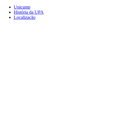
Conteúdo principal
Menu principal
Rodapé
Unicamp
História da UPA
Localização
Aumentar fonte
Diminuir fonte