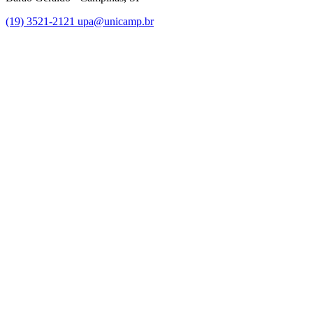
(19) 3521-2121
upa@unicamp.br
Link para o Facebook
Link para o Instagram
Link para o Youtube