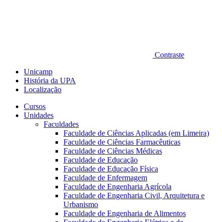
Contraste
Unicamp
História da UPA
Localização
Cursos
Unidades
Faculdades
Faculdade de Ciências Aplicadas (em Limeira)
Faculdade de Ciências Farmacêuticas
Faculdade de Ciências Médicas
Faculdade de Educação
Faculdade de Educação Física
Faculdade de Enfermagem
Faculdade de Engenharia Agrícola
Faculdade de Engenharia Civil, Arquitetura e
Urbanismo
Faculdade de Engenharia de Alimentos