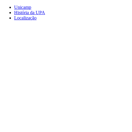
Conteúdo principal
Menu principal
Rodapé
Unicamp
História da UPA
Localização
Aumentar fonte
Diminuir fonte