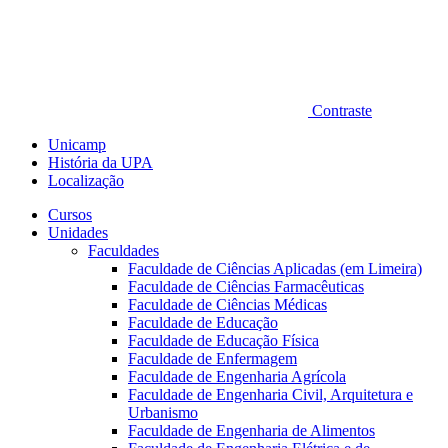
Contraste
Unicamp
História da UPA
Localização
Cursos
Unidades
Faculdades
Faculdade de Ciências Aplicadas (em Limeira)
Faculdade de Ciências Farmacêuticas
Faculdade de Ciências Médicas
Faculdade de Educação
Faculdade de Educação Física
Faculdade de Enfermagem
Faculdade de Engenharia Agrícola
Faculdade de Engenharia Civil, Arquitetura e
Urbanismo
Faculdade de Engenharia de Alimentos