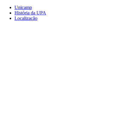
Conteúdo principal
Menu principal
Rodapé
Unicamp
História da UPA
Localização
Aumentar fonte
Diminuir fonte