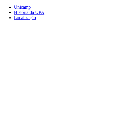
Conteúdo principal
Menu principal
Rodapé
Unicamp
História da UPA
Localização
Aumentar fonte
Diminuir fonte