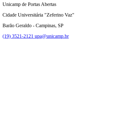
Unicamp de Portas Abertas
Cidade Universitária "Zeferino Vaz"
Barão Geraldo - Campinas, SP
(19) 3521-2121
upa@unicamp.br
Link para o Facebook
Link para o Instagram
Link para o Youtube