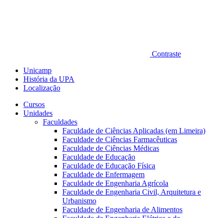
Contraste
Unicamp
História da UPA
Localização
Cursos
Unidades
Faculdades
Faculdade de Ciências Aplicadas (em Limeira)
Faculdade de Ciências Farmacêuticas
Faculdade de Ciências Médicas
Faculdade de Educação
Faculdade de Educação Física
Faculdade de Enfermagem
Faculdade de Engenharia Agrícola
Faculdade de Engenharia Civil, Arquitetura e
Urbanismo
Faculdade de Engenharia de Alimentos