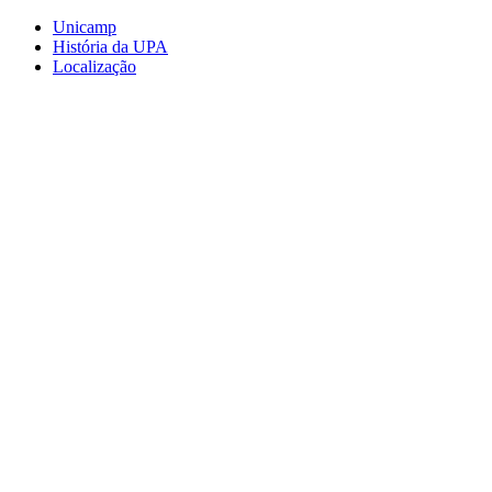
Conteúdo principal
Menu principal
Rodapé
Unicamp
História da UPA
Localização
Aumentar fonte
Diminuir fonte