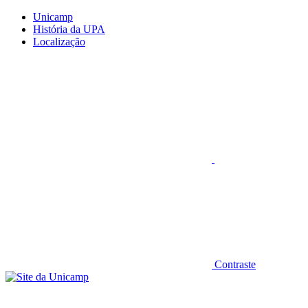
Conteúdo principal
Menu principal
Rodapé
Unicamp
História da UPA
Localização
Aumentar fonte
Contraste