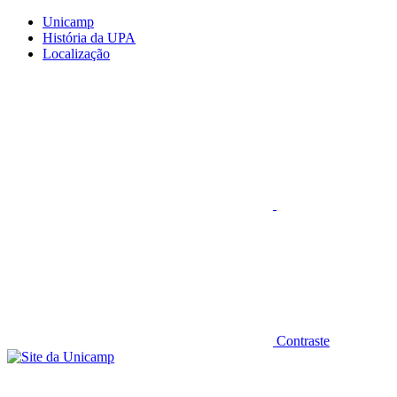
Conteúdo principal
Menu principal
Rodapé
Unicamp
História da UPA
Localização
Aumentar fonte
Contraste