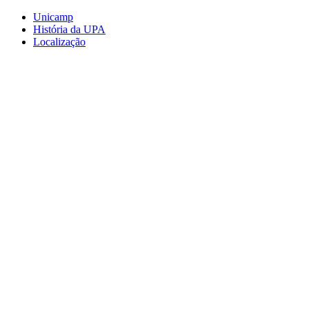
Conteúdo principal
Menu principal
Rodapé
Unicamp
História da UPA
Localização
Aumentar fonte
Diminuir fonte