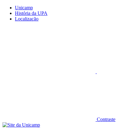
Conteúdo principal
Menu principal
Rodapé
Unicamp
História da UPA
Localização
Aumentar fonte
Contraste