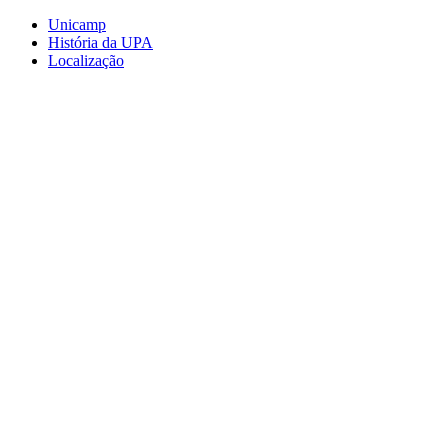
Conteúdo principal
Menu principal
Rodapé
Unicamp
História da UPA
Localização
Aumentar fonte
Diminuir fonte