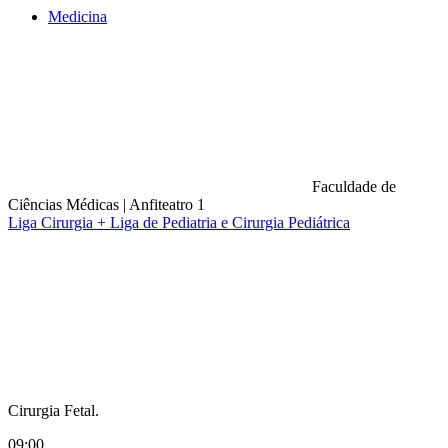
Medicina
Faculdade de
Ciências Médicas
|
Anfiteatro 1
Liga Cirurgia + Liga de Pediatria e Cirurgia Pediátrica
Compartilhar na agen
Cirurgia Fetal.
09:00