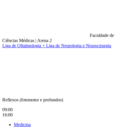
Faculdade de
Ciências Médicas
|
Arena 2
Liga de Oftalmologia + Liga de Neurologia e Neurocirurgia
Compartilhar na agen
Reflexos (fotomotor e profundos)
09:00
16:00
Medicina