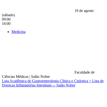
19 de agosto
(sábado)
09:00
16:00
Medicina
Faculdade de
Ciências Médicas
|
Salão Nobre
Liga Acadêmica de Gastroenterologia Clínica e Cirúrgica + Liga de
Doenças Inflamatórias Intestinais→ Salão Nobre
Compartilhar na agen