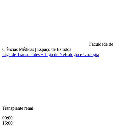
Faculdade de
Ciências Médicas
|
Espaço de Estudos
Liga de Transplantes + Liga de Nefrologia e Urologia
Compartilhar na agen
Transplante renal
09:00
16:00