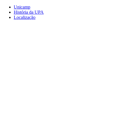
Conteúdo principal
Menu principal
Rodapé
Unicamp
História da UPA
Localização
Aumentar fonte
Diminuir fonte