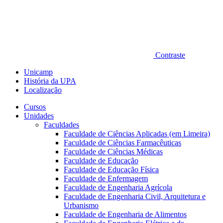
Contraste
Unicamp
História da UPA
Localização
Cursos
Unidades
Faculdades
Faculdade de Ciências Aplicadas (em Limeira)
Faculdade de Ciências Farmacêuticas
Faculdade de Ciências Médicas
Faculdade de Educação
Faculdade de Educação Física
Faculdade de Enfermagem
Faculdade de Engenharia Agrícola
Faculdade de Engenharia Civil, Arquitetura e
Urbanismo
Faculdade de Engenharia de Alimentos