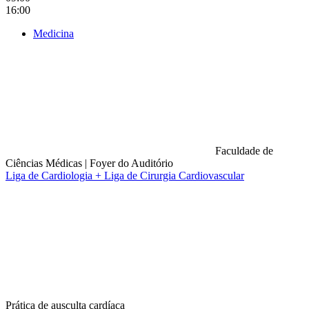
16:00
Medicina
Faculdade de
Ciências Médicas
|
Foyer do Auditório
Liga de Cardiologia + Liga de Cirurgia Cardiovascular
Compartilhar na agen
Prática de ausculta cardíaca