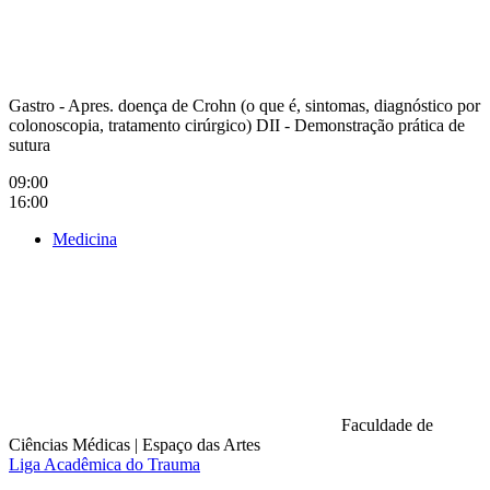
Gastro - Apres. doença de Crohn (o que é, sintomas, diagnóstico por
colonoscopia, tratamento cirúrgico) DII - Demonstração prática de
sutura
09:00
16:00
Medicina
Faculdade de
Ciências Médicas
|
Espaço das Artes
Liga Acadêmica do Trauma
Compartilhar na agen