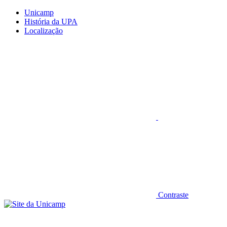
Conteúdo principal
Menu principal
Rodapé
Unicamp
História da UPA
Localização
Aumentar fonte
Contraste