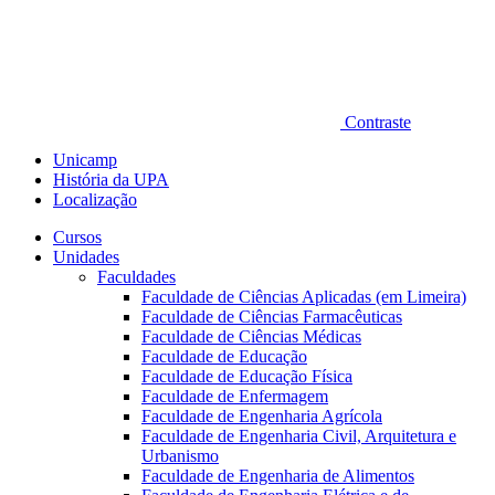
Contraste
Unicamp
História da UPA
Localização
Cursos
Unidades
Faculdades
Faculdade de Ciências Aplicadas (em Limeira)
Faculdade de Ciências Farmacêuticas
Faculdade de Ciências Médicas
Faculdade de Educação
Faculdade de Educação Física
Faculdade de Enfermagem
Faculdade de Engenharia Agrícola
Faculdade de Engenharia Civil, Arquitetura e
Urbanismo
Faculdade de Engenharia de Alimentos