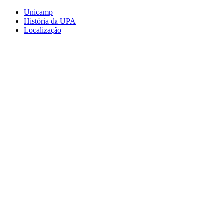
Conteúdo principal
Menu principal
Rodapé
Unicamp
História da UPA
Localização
Aumentar fonte
Diminuir fonte