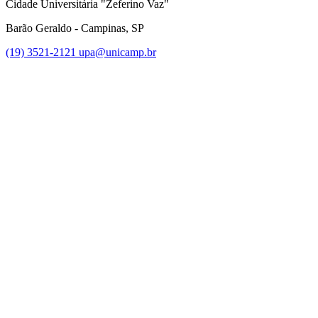
Cidade Universitária "Zeferino Vaz"
Barão Geraldo - Campinas, SP
(19) 3521-2121
upa@unicamp.br
Link para o Facebook
Link para o Instagram
Link para o Youtube