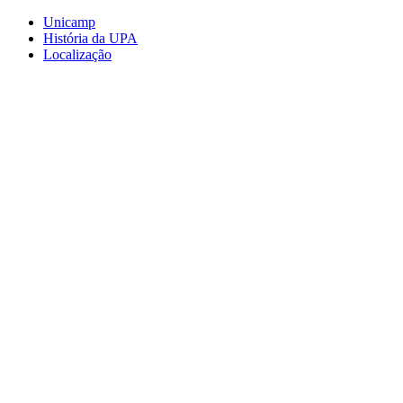
Conteúdo principal
Menu principal
Rodapé
Unicamp
História da UPA
Localização
Aumentar fonte
Diminuir fonte