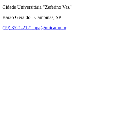
Cidade Universitária "Zeferino Vaz"
Barão Geraldo - Campinas, SP
(19) 3521-2121
upa@unicamp.br
Link para o Facebook
Link para o Instagram
Link para o Youtube