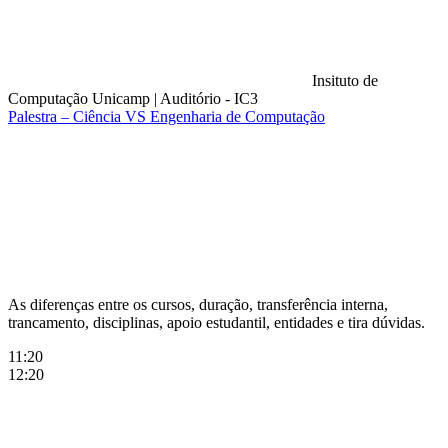
Insituto de
Computação Unicamp
|
Auditório - IC3
Palestra – Ciência VS Engenharia de Computação
Compartilhar na agen
As diferenças entre os cursos, duração, transferência interna,
trancamento, disciplinas, apoio estudantil, entidades e tira dúvidas.
11:20
12:20