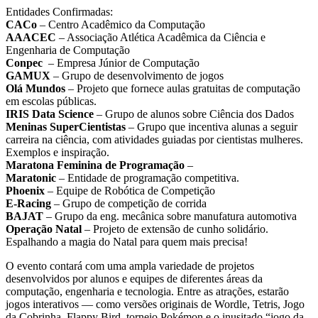
Entidades Confirmadas
:
CACo
– Centro Acadêmico da Computação
AAACEC
– Associação Atlética Acadêmica da Ciência e
Engenharia de Computação
Conpec
– Empresa Júnior de Computação
GAMUX
– Grupo de desenvolvimento de jogos
Olá Mundos
– Projeto que fornece aulas gratuitas de computação
em escolas públicas.
IRIS Data Science
– Grupo de alunos sobre Ciência dos Dados
Meninas SuperCientistas
– Grupo que incentiva alunas a seguir
carreira na ciência, com atividades guiadas por cientistas mulheres.
Exemplos e inspiração.
Maratona Feminina de Programação
–
Maratonic
– Entidade de programação competitiva.
Phoenix
– Equipe de Robótica de Competição
E-Racing
– Grupo de competição de corrida
BAJAT
– Grupo da eng. mecânica sobre manufatura automotiva
Operação Natal
– Projeto de extensão de cunho solidário.
Espalhando a magia do Natal para quem mais precisa!
O evento contará com uma ampla variedade de projetos
desenvolvidos por alunos e equipes de diferentes áreas da
computação, engenharia e tecnologia. Entre as atrações, estarão
jogos interativos — como versões originais de Wordle, Tetris, Jogo
da Cobrinha, Flappy Bird, torneio Pokémon e o inusitado “jogo da