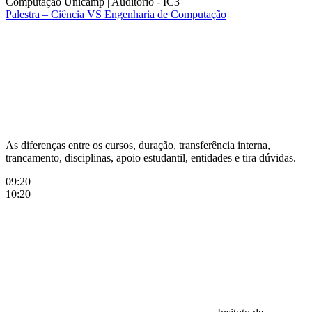
Computação Unicamp
|
Auditório - IC3
Palestra – Ciência VS Engenharia de Computação
Compartilhar na agen
As diferenças entre os cursos, duração, transferência interna,
trancamento, disciplinas, apoio estudantil, entidades e tira dúvidas.
09:20
10:20