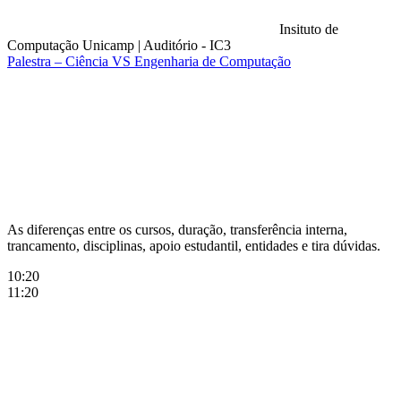
Insituto de
Computação Unicamp
|
Auditório - IC3
Palestra – Ciência VS Engenharia de Computação
Compartilhar na agen
As diferenças entre os cursos, duração, transferência interna,
trancamento, disciplinas, apoio estudantil, entidades e tira dúvidas.
10:20
11:20