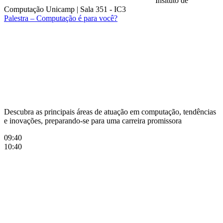
Insituto de
Computação Unicamp
|
Sala 351 - IC3
Palestra – Computação é para você?
Compartilhar na agen
Descubra as principais áreas de atuação em computação, tendências
e inovações, preparando-se para uma carreira promissora
09:40
10:40