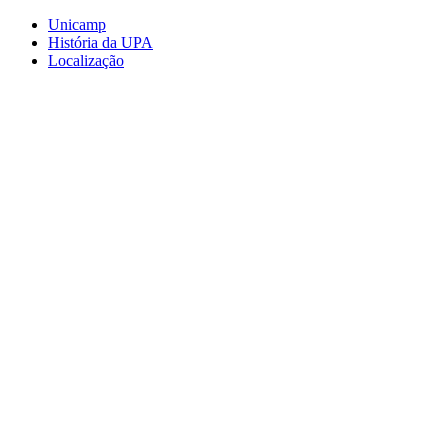
Conteúdo principal
Menu principal
Rodapé
Unicamp
História da UPA
Localização
Aumentar fonte
Diminuir fonte