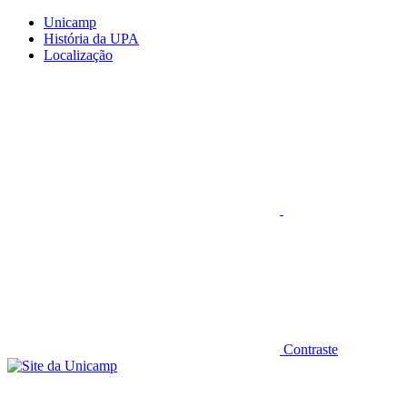
Conteúdo principal
Menu principal
Rodapé
Unicamp
História da UPA
Localização
Aumentar fonte
Contraste