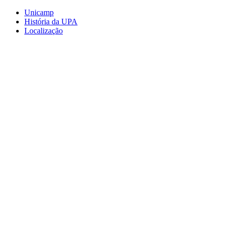
Conteúdo principal
Menu principal
Rodapé
Unicamp
História da UPA
Localização
Aumentar fonte
Diminuir fonte