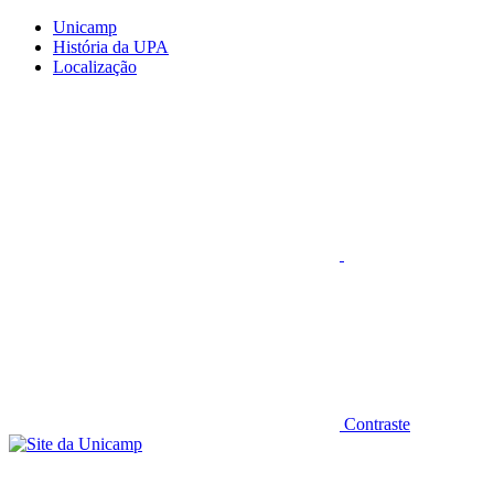
Conteúdo principal
Menu principal
Rodapé
Unicamp
História da UPA
Localização
Aumentar fonte
Contraste