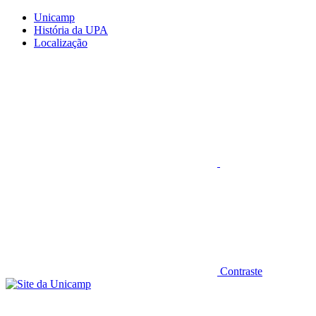
Conteúdo principal
Menu principal
Rodapé
Unicamp
História da UPA
Localização
Aumentar fonte
Contraste