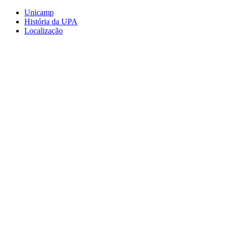
Conteúdo principal
Menu principal
Rodapé
Unicamp
História da UPA
Localização
Aumentar fonte
Diminuir fonte