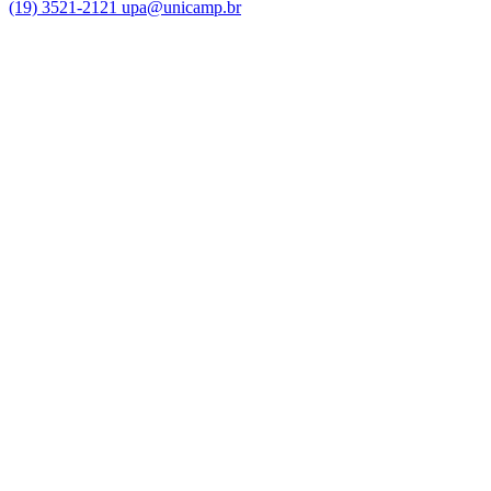
(19) 3521-2121
upa@unicamp.br
Link para o Facebook
Link para o Instagram
Link para o Youtube