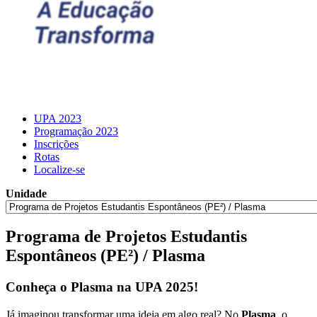
UPA 2023
Programação 2023
Inscrições
Rotas
Localize-se
Unidade
Programa de Projetos Estudantis
Espontâneos (PE²) / Plasma
Conheça o Plasma na UPA 2025!
Já imaginou transformar uma ideia em algo real? No
Plasma
, o