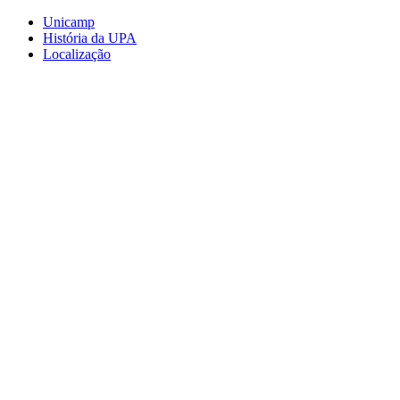
Conteúdo principal
Menu principal
Rodapé
Unicamp
História da UPA
Localização
Aumentar fonte
Diminuir fonte