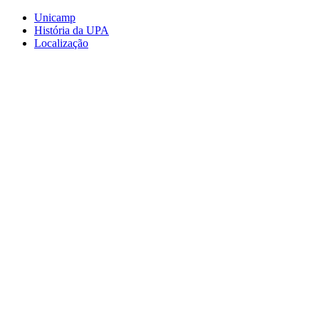
Conteúdo principal
Menu principal
Rodapé
Unicamp
História da UPA
Localização
Aumentar fonte
Diminuir fonte