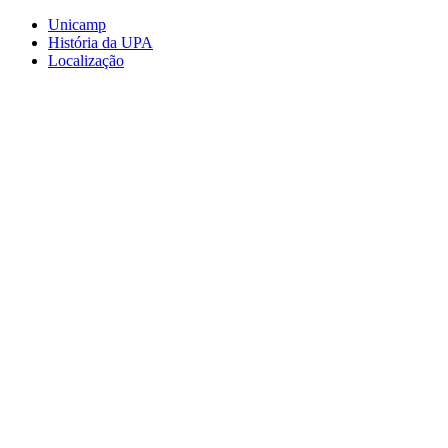
Conteúdo principal
Menu principal
Rodapé
Unicamp
História da UPA
Localização
Aumentar fonte
Diminuir fonte