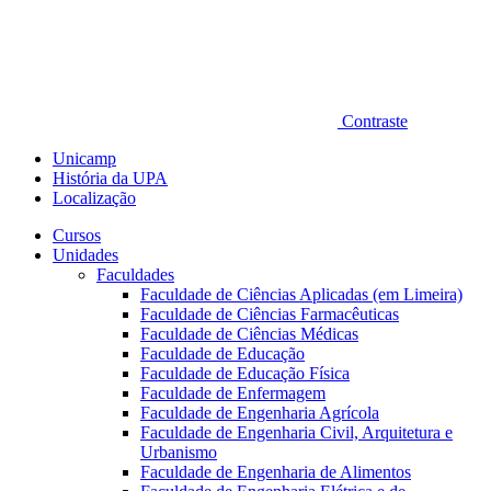
Contraste
Unicamp
História da UPA
Localização
Cursos
Unidades
Faculdades
Faculdade de Ciências Aplicadas (em Limeira)
Faculdade de Ciências Farmacêuticas
Faculdade de Ciências Médicas
Faculdade de Educação
Faculdade de Educação Física
Faculdade de Enfermagem
Faculdade de Engenharia Agrícola
Faculdade de Engenharia Civil, Arquitetura e
Urbanismo
Faculdade de Engenharia de Alimentos