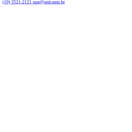
(19) 3521-2121
upa@unicamp.br
Link para o Facebook
Link para o Instagram
Link para o Youtube