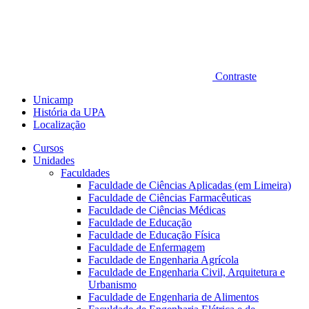
Contraste
Unicamp
História da UPA
Localização
Cursos
Unidades
Faculdades
Faculdade de Ciências Aplicadas (em Limeira)
Faculdade de Ciências Farmacêuticas
Faculdade de Ciências Médicas
Faculdade de Educação
Faculdade de Educação Física
Faculdade de Enfermagem
Faculdade de Engenharia Agrícola
Faculdade de Engenharia Civil, Arquitetura e
Urbanismo
Faculdade de Engenharia de Alimentos