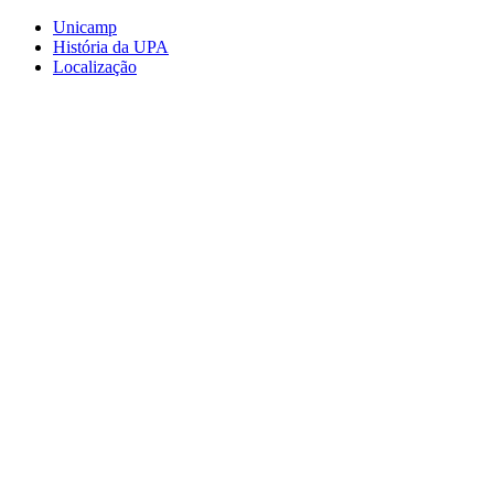
Conteúdo principal
Menu principal
Rodapé
Unicamp
História da UPA
Localização
Aumentar fonte
Diminuir fonte