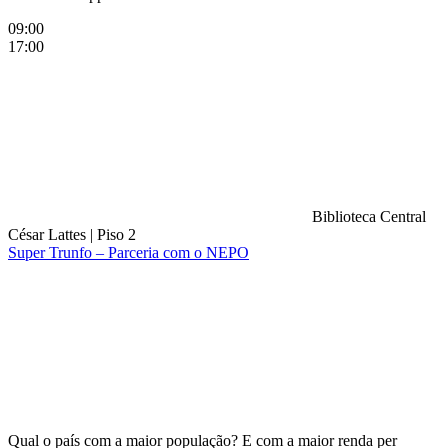
09:00
17:00
Biblioteca Central
César Lattes
|
Piso 2
Super Trunfo – Parceria com o NEPO
Compartilhar na agen
Qual o país com a maior população? E com a maior renda per