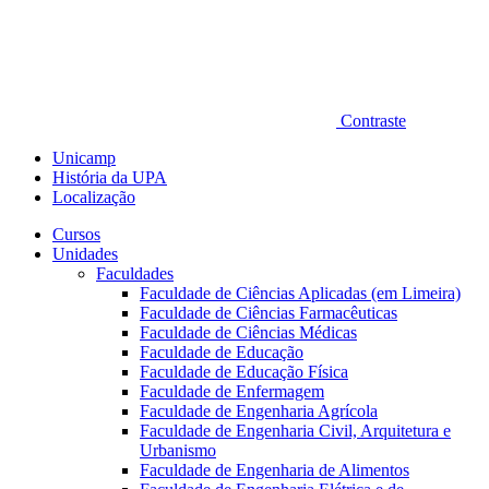
Contraste
Unicamp
História da UPA
Localização
Cursos
Unidades
Faculdades
Faculdade de Ciências Aplicadas (em Limeira)
Faculdade de Ciências Farmacêuticas
Faculdade de Ciências Médicas
Faculdade de Educação
Faculdade de Educação Física
Faculdade de Enfermagem
Faculdade de Engenharia Agrícola
Faculdade de Engenharia Civil, Arquitetura e
Urbanismo
Faculdade de Engenharia de Alimentos