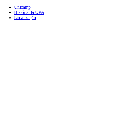
Conteúdo principal
Menu principal
Rodapé
Unicamp
História da UPA
Localização
Aumentar fonte
Diminuir fonte