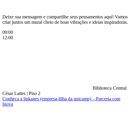
Deixe sua mensagem e compartilhe seus pensamentos aqui! Vamos
criar juntos um mural cheio de boas vibrações e ideias inspiradoras.
09:00
12:00
Biblioteca Central
César Lattes
|
Piso 2
Conheça a linkages (empresa-filha da unicamp) – Parceria com
Inova
Compartilhar na agen