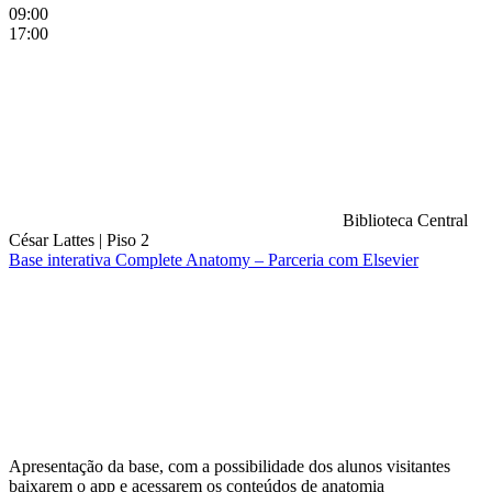
09:00
17:00
Biblioteca Central
César Lattes
|
Piso 2
Base interativa Complete Anatomy – Parceria com Elsevier
Compartilhar na agen
Apresentação da base, com a possibilidade dos alunos visitantes
baixarem o app e acessarem os conteúdos de anatomia