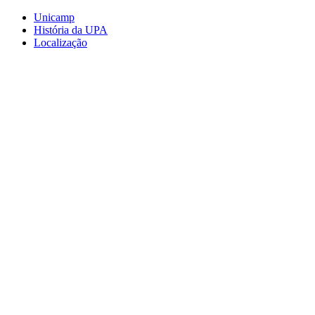
Conteúdo principal
Menu principal
Rodapé
Unicamp
História da UPA
Localização
Aumentar fonte
Diminuir fonte