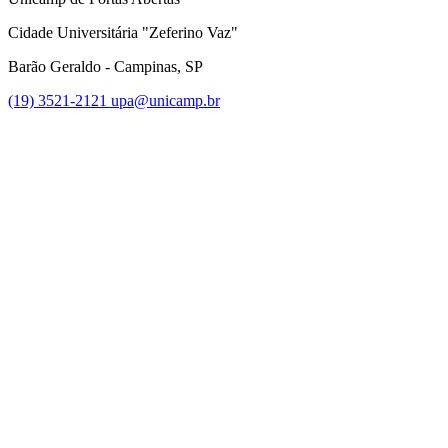
Cidade Universitária "Zeferino Vaz"
Barão Geraldo - Campinas, SP
(19) 3521-2121
upa@unicamp.br
Link para o Facebook
Link para o Instagram
Link para o Youtube