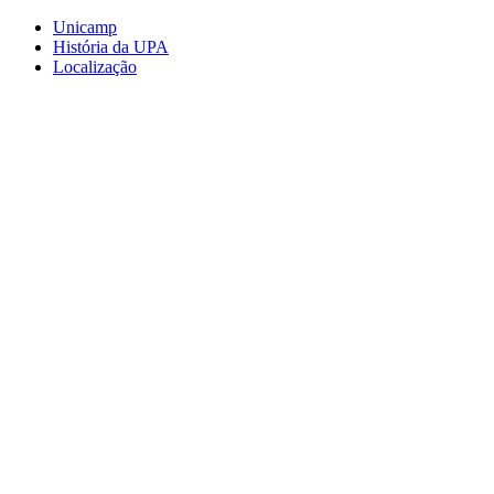
Conteúdo principal
Menu principal
Rodapé
Unicamp
História da UPA
Localização
Aumentar fonte
Diminuir fonte