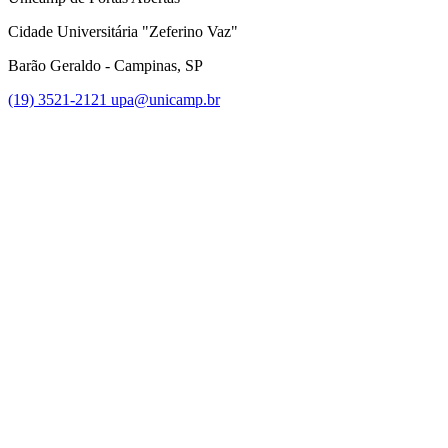
Cidade Universitária "Zeferino Vaz"
Barão Geraldo - Campinas, SP
(19) 3521-2121
upa@unicamp.br
Link para o Facebook
Link para o Instagram
Link para o Youtube