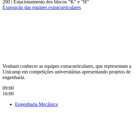
200
|
Estacionamento dos blocos "K" e "H"
Exposição das equipes extracurriculares
Compartilhar na agen
Venham conhecer as equipes extracurriculares, que representam a
Unicamp em competições universitárias apresentando projetos de
engenharia.
09:00
16:00
Engenharia Mecânica