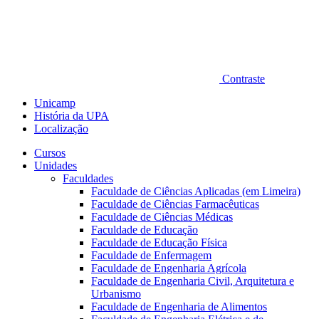
Contraste
Unicamp
História da UPA
Localização
Cursos
Unidades
Faculdades
Faculdade de Ciências Aplicadas (em Limeira)
Faculdade de Ciências Farmacêuticas
Faculdade de Ciências Médicas
Faculdade de Educação
Faculdade de Educação Física
Faculdade de Enfermagem
Faculdade de Engenharia Agrícola
Faculdade de Engenharia Civil, Arquitetura e
Urbanismo
Faculdade de Engenharia de Alimentos