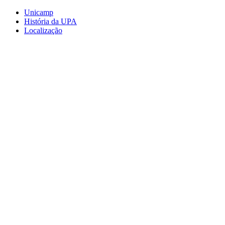
Conteúdo principal
Menu principal
Rodapé
Unicamp
História da UPA
Localização
Aumentar fonte
Diminuir fonte