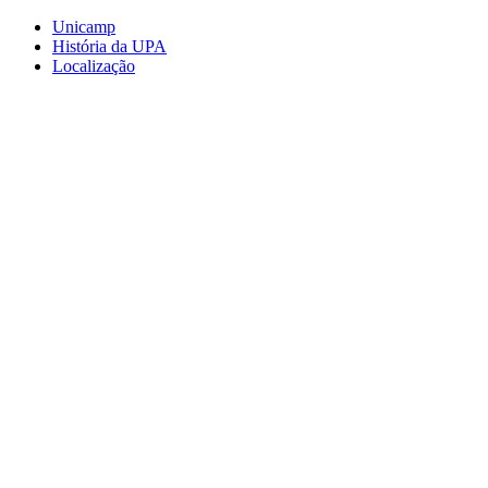
Conteúdo principal
Menu principal
Rodapé
Unicamp
História da UPA
Localização
Aumentar fonte
Diminuir fonte