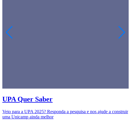
UPA Quer Saber
E
Veio para a UPA 2025? Responda a pesquisa e nos ajude a construir
e
uma Unicamp ainda melhor