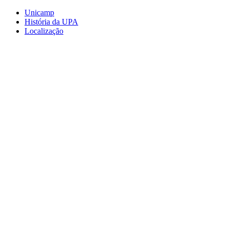
Conteúdo principal
Menu principal
Rodapé
Unicamp
História da UPA
Localização
Aumentar fonte
Diminuir fonte