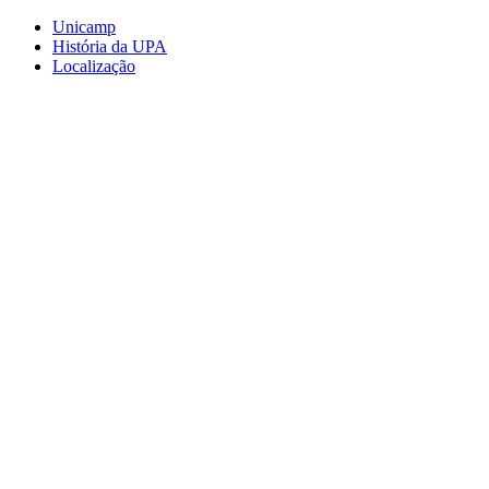
Conteúdo principal
Menu principal
Rodapé
Unicamp
História da UPA
Localização
Aumentar fonte
Diminuir fonte