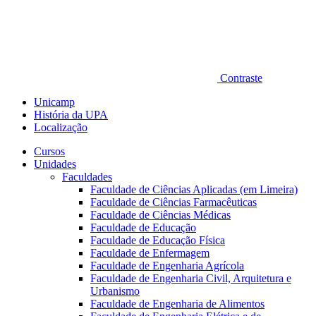
Contraste
Unicamp
História da UPA
Localização
Cursos
Unidades
Faculdades
Faculdade de Ciências Aplicadas (em Limeira)
Faculdade de Ciências Farmacêuticas
Faculdade de Ciências Médicas
Faculdade de Educação
Faculdade de Educação Física
Faculdade de Enfermagem
Faculdade de Engenharia Agrícola
Faculdade de Engenharia Civil, Arquitetura e
Urbanismo
Faculdade de Engenharia de Alimentos