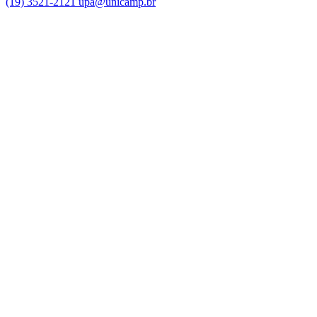
(19) 3521-2121
upa@unicamp.br
Link para o Facebook
Link para o Instagram
Link para o Youtube