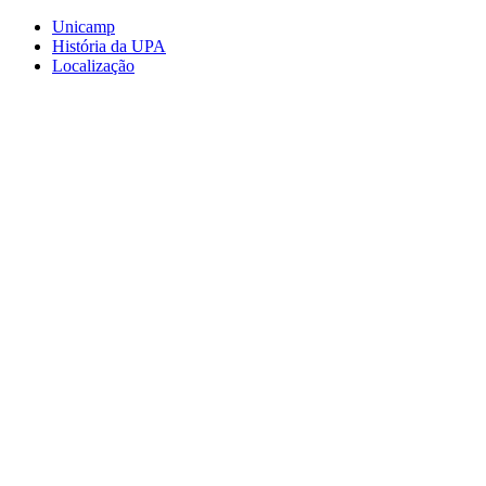
Conteúdo principal
Menu principal
Rodapé
Unicamp
História da UPA
Localização
Aumentar fonte
Diminuir fonte