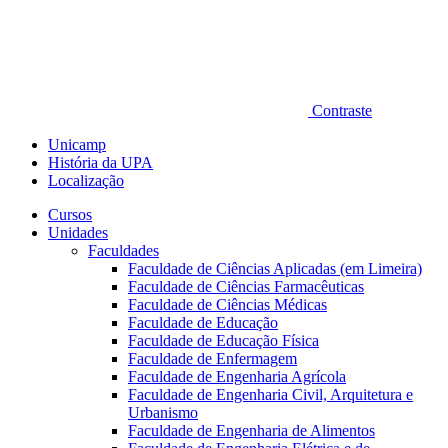
Contraste
Unicamp
História da UPA
Localização
Cursos
Unidades
Faculdades
Faculdade de Ciências Aplicadas (em Limeira)
Faculdade de Ciências Farmacêuticas
Faculdade de Ciências Médicas
Faculdade de Educação
Faculdade de Educação Física
Faculdade de Enfermagem
Faculdade de Engenharia Agrícola
Faculdade de Engenharia Civil, Arquitetura e
Urbanismo
Faculdade de Engenharia de Alimentos