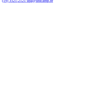
(19) 3521-2121
upa@unicamp.br
Link para o Facebook
Link para o Instagram
Link para o Youtube