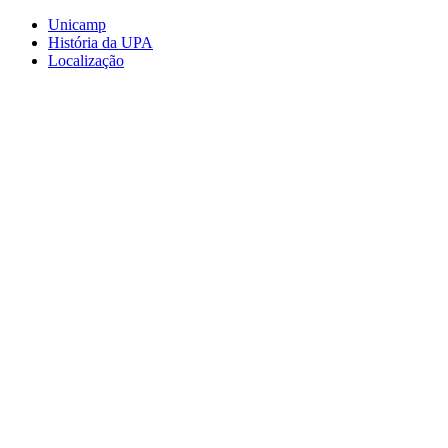
Conteúdo principal
Menu principal
Rodapé
Unicamp
História da UPA
Localização
Aumentar fonte
Diminuir fonte