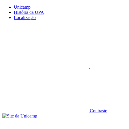
Conteúdo principal
Menu principal
Rodapé
Unicamp
História da UPA
Localização
Aumentar fonte
Contraste