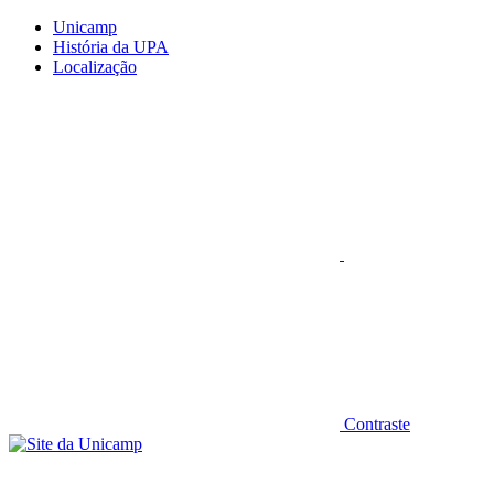
Conteúdo principal
Menu principal
Rodapé
Unicamp
História da UPA
Localização
Aumentar fonte
Contraste