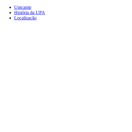
Conteúdo principal
Menu principal
Rodapé
Unicamp
História da UPA
Localização
Aumentar fonte
Diminuir fonte