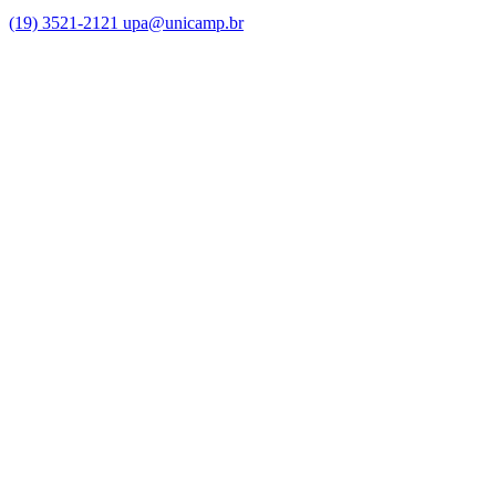
(19) 3521-2121
upa@unicamp.br
Link para o Facebook
Link para o Instagram
Link para o Youtube