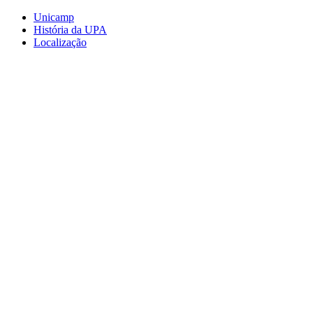
Conteúdo principal
Menu principal
Rodapé
Unicamp
História da UPA
Localização
Aumentar fonte
Diminuir fonte