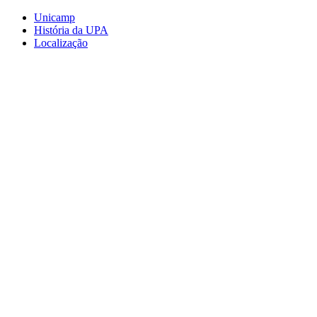
Conteúdo principal
Menu principal
Rodapé
Unicamp
História da UPA
Localização
Aumentar fonte
Diminuir fonte