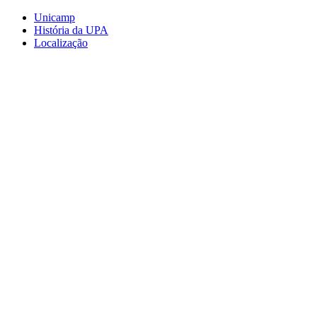
Conteúdo principal
Menu principal
Rodapé
Unicamp
História da UPA
Localização
Aumentar fonte
Diminuir fonte