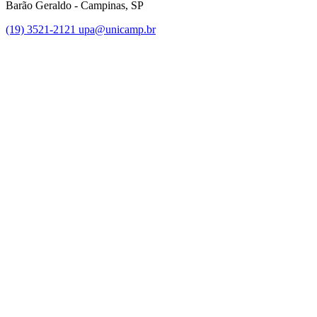
Barão Geraldo - Campinas, SP
(19) 3521-2121
upa@unicamp.br
Link para o Facebook
Link para o Instagram
Link para o Youtube