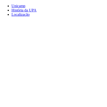
Conteúdo principal
Menu principal
Rodapé
Unicamp
História da UPA
Localização
Aumentar fonte
Diminuir fonte