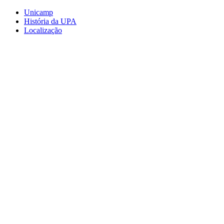
Conteúdo principal
Menu principal
Rodapé
Unicamp
História da UPA
Localização
Aumentar fonte
Diminuir fonte