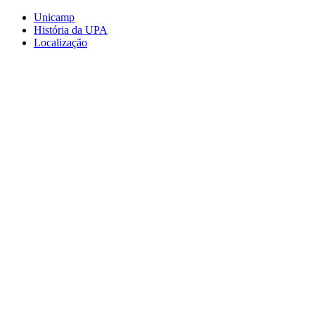
Conteúdo principal
Menu principal
Rodapé
Unicamp
História da UPA
Localização
Aumentar fonte
Diminuir fonte