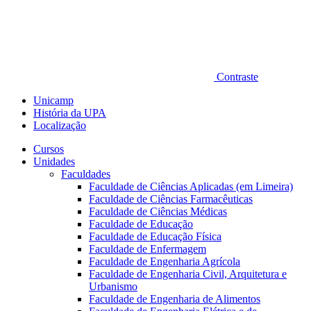
Contraste
Unicamp
História da UPA
Localização
Cursos
Unidades
Faculdades
Faculdade de Ciências Aplicadas (em Limeira)
Faculdade de Ciências Farmacêuticas
Faculdade de Ciências Médicas
Faculdade de Educação
Faculdade de Educação Física
Faculdade de Enfermagem
Faculdade de Engenharia Agrícola
Faculdade de Engenharia Civil, Arquitetura e
Urbanismo
Faculdade de Engenharia de Alimentos