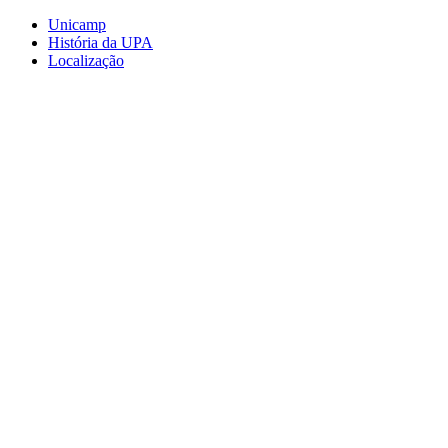
Conteúdo principal
Menu principal
Rodapé
Unicamp
História da UPA
Localização
Aumentar fonte
Diminuir fonte