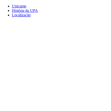
Conteúdo principal
Menu principal
Rodapé
Unicamp
História da UPA
Localização
Aumentar fonte
Diminuir fonte