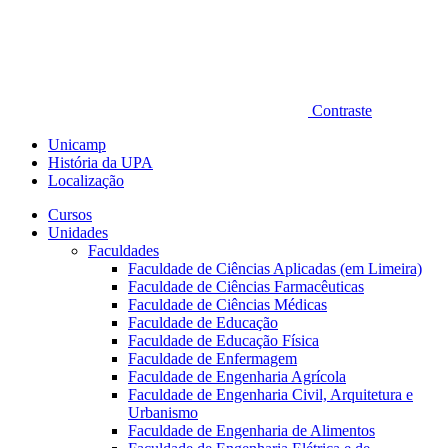
Contraste
Unicamp
História da UPA
Localização
Cursos
Unidades
Faculdades
Faculdade de Ciências Aplicadas (em Limeira)
Faculdade de Ciências Farmacêuticas
Faculdade de Ciências Médicas
Faculdade de Educação
Faculdade de Educação Física
Faculdade de Enfermagem
Faculdade de Engenharia Agrícola
Faculdade de Engenharia Civil, Arquitetura e
Urbanismo
Faculdade de Engenharia de Alimentos